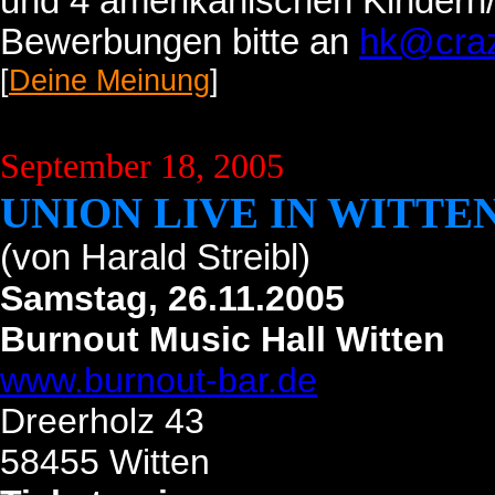
und 4 amerikanischen Kindern/
Bewerbungen bitte an
hk@craz
[
Deine Meinung
]
September 18, 2005
UNION LIVE IN WITTE
(von
Harald Streibl)
Samstag, 26.11.2005
Burnout Music Hall Witten
www.burnout-bar.de
Dreerholz 43
58455 Witten