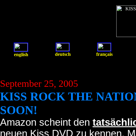
deutsch
français
english
September 25, 2005
KISS ROCK THE NATI
SOON!
Amazon scheint den
tatsächl
neuen Kiss DVD zu kennen. Ma