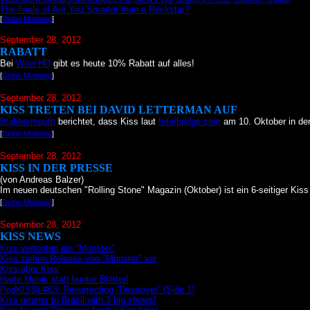
The finals of Are You Smarter than a Rockstar?
[
Deine Meinung
]
September 28, 2012
RABATT
Bei
Wow HD
gibt es heute 10% Rabatt auf alles!
[
Deine Meinung
]
September 28, 2012
KISS TRETEN BEI DAVID LETTERMAN AUF
Blabbermouth
berichtet, dass Kiss laut
Interbridge.com
am 10. Oktober in der
[
Deine Meinung
]
September 28, 2012
KISS IN DER PRESSE
(von Andreas Balzer)
Im neuen deutschen "Rolling Stone" Magazin (Oktober) ist ein 6-seitiger Kiss
[
Deine Meinung
]
September 28, 2012
KISS NEWS
Kiss vertonten ein "Monster"
Kiss ziehen Release von "Monster" vor
Kiss über Kiss
Harte Musik statt bunter Blätter!
PodKISSt #63: Resurrecting “Destroyer” (Side 1)
Kiss returns to Brazil with 3 big shows!