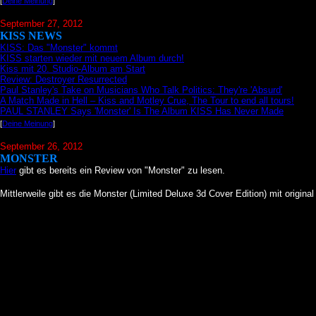
[
Deine Meinung
]
September 27, 2012
KISS NEWS
KISS: Das "Monster" kommt
KISS starten wieder mit neuem Album durch!
Kiss mit 20. Studio-Album am Start
Review: Destroyer Resurrected
Paul Stanley's Take on Musicians Who Talk Politics: They're 'Absurd'
A Match Made in Hell – Kiss and Motley Crue, The Tour to end all tours!
PAUL STANLEY Says 'Monster' Is The Album KISS Has Never Made
[
Deine Meinung
]
September 26, 2012
MONSTER
Hier
gibt es bereits ein Review von "Monster" zu lesen.
Mittlerweile gibt es die Monster (Limited Deluxe 3d Cover Edition) mit origi