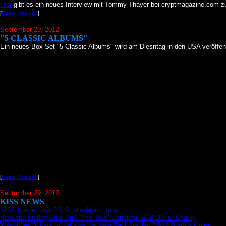
Hier
gibt es ein neues Interview mit Tommy Thayer bei cryptmagazine.com zu
[
Deine Meinung
]
September 29, 2012
"5 CLASSIC ALBUMS"
Ein neues Box Set "5 Classic Albums" wird am Diesntag in den USA veröffent
[
Deine Meinung
]
September 29, 2012
KISS NEWS
KISS bringen das 20. Studio-Album raus
Kiss and Motley Crue End "The Tour" Donating $450,000 to Charity
Washburn Guitars Introduces the New Paul Stanley PS12 Starfire Guitar