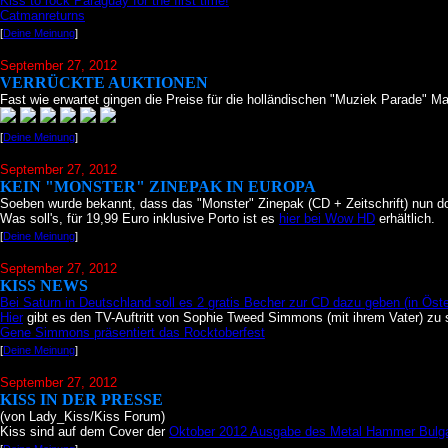
Kiss to rock Paraguay for the first time!
Catmanreturns
[
Deine Meinung
]
September 27, 2012
VERRÜCKTE AUKTIONEN
Fast wie erwartet gingen die Preise für die holländischen "Muziek Parade" M
[
Deine Meinung
]
September 27, 2012
KEIN "MONSTER" ZINEPAK IN EUROPA
Soeben wurde bekannt, dass das "Monster" Zinepak (CD + Zeitschrift) nun doch
Was soll's, für 19,99 Euro inklusive Porto ist es
hier bei Wow HD
erhältlich.
[
Deine Meinung
]
September 27, 2012
KISS NEWS
Bei Saturn in Deutschland soll es 2 gratis Becher zur CD dazu geben (in Öster
Hier
gibt es den TV-Auftritt von Sophie Tweed Simmons (mit ihrem Vater) zu
Gene Simmons präsentiert das Rocktoberfest
[
Deine Meinung
]
September 27, 2012
KISS IN DER PRESSE
(von Lady_Kiss/Kiss Forum)
Kiss sind auf dem Cover der
Oktober 2012 Ausgabe des Metal Hammer Bulga