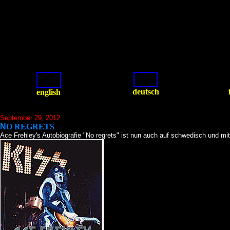
deutsch
english
September 29, 2012
N
O REGRETS
Ace Frehley's Autobiografie "No regrets" ist nun auch auf schwedisch und mit