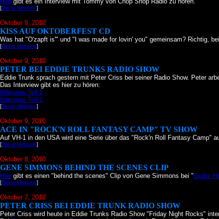
Hier
gibt es ein Interview mit Tommy von Chop Shop Radio zu hören.
[
Deine Meinung
]
Oktober 9
, 2010
KISS AUF OKTOBERFEST CD
Was hat "O'zapft is'" und "I was made for lovin' you" gemeinsam? Richtig, b
[
Deine Meinung
]
Oktober 9
, 2010
PETER BEI EDDIE TRUNKS RADIO SHOW
Eddie Trunk sprach gestern mit Peter Criss bei seiner Radio Show. Peter arbei
Das Interview gibt es hier zu hören:
Interview Teil 1
Interview Teil 2
[
Deine Meinung
]
Oktober 9
, 2010
ACE IN "ROCK'N ROLL FANTASY CAMP" TV SHOW
Auf VH-1 in den USA wird eine Serie über das "Rock'n Roll Fantasy Camp" aus
[
Deine Meinung
]
Oktober 8
, 2010
GENE SIMMONS BEHIND THE SCENES CLIP
Hier
gibt es einen "behind the scenes" Clip von Gene Simmons bei "
Guitar H
[
Deine Meinung
]
Oktober 7
, 2010
PETER CRISS BEI EDDIE TRUNK RADIO SHOW
Peter Criss wird heute in Eddie Trunks Radio Show "Friday Night Rocks" int