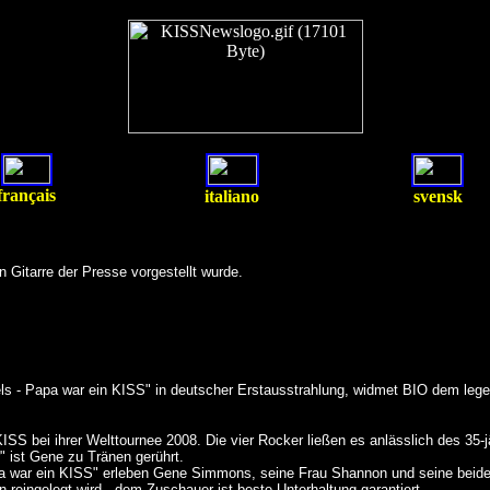
français
italiano
svensk
 Gitarre der Presse vorgestellt wurde.
els - Papa war ein KISS" in deutscher Erstausstrahlung, widmet BIO dem leg
ISS bei ihrer Welttournee 2008. Die vier Rocker ließen es anlässlich des 35-
" ist Gene zu Tränen gerührt.
 war ein KISS" erleben Gene Simmons, seine Frau Shannon und seine beiden
eingelegt wird - dem Zuschauer ist beste Unterhaltung garantiert.