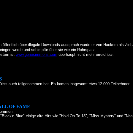
entlich über illegale Downloads aussprach wurde er von Hackern als Ziel au
bringen werde und schimpfte über sie wie ein Rohrspatz.
stern ist
www.genesimmons.com
überhaupt nicht mehr erreichbar.
S
 Criss auch teilgenommen hat. Es kamen insgesamt etwa 12.000 Teilnehmer.
ALL OF FAME
enommen.
Black'n Blue" einige alte Hits wie "Hold On To 18", "Miss Mystery" und "Nas