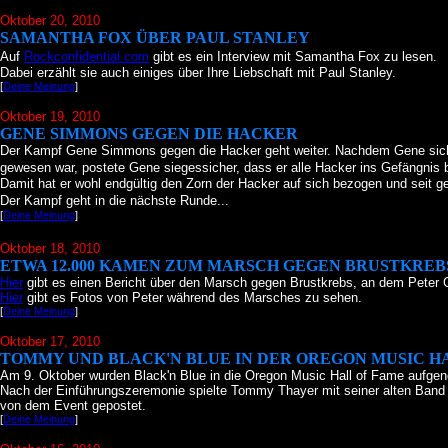
Oktober 20
, 2010
SAMANTHA FOX ÜBER PAUL STANLEY
Auf
Rockconfidential.com
gibt es ein Interview mit Samantha Fox zu lesen.
Dabei erzählt sie auch einiges über Ihre Liebschaft mit Paul Stanley.
[
Deine Meinung
]
Oktober 19
, 2010
GENE SIMMONS GEGEN DIE HACKER
Der Kampf Gene Simmons gegen die Hacker geht weiter. Nachdem Gene sich öff
gewesen war, postete Gene siegessicher, dass er alle Hacker ins Gefängnis 
Damit hat er wohl endgültig den Zorn der Hacker auf sich bezogen und seit ge
Der Kampf geht in die nächste Runde...
[
Deine Meinung
]
Oktober 18
, 2010
ETWA 12.000 KAMEN ZUM MARSCH GEGEN BRUSTKREB
Hier
gibt es einen Bericht über den Marsch gegen Brustkrebs, an dem Peter
Hier
gibt es Fotos von Peter während des Marsches zu sehen.
[
Deine Meinung
]
Oktober 17
, 2010
TOMMY UND BLACK'N BLUE IN DER OREGON MUSIC H
Am 9. Oktober wurden Black'n Blue in die Oregon Music Hall of Fame aufg
Nach der Einführungszeremonie spielte Tommy Thayer mit seiner alten Band "
von dem Event gepostet.
[
Deine Meinung
]