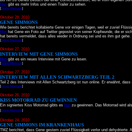
Hier
gibt es mehr Infos und einen Trailer zu sehen.
[
Deine Meinung
]
Oktober 28
, 2010
GENE SIMMONS
Wie bereits berichtet kollabierte Gene vor einigen Tagen, weil er zuviel Flü
Hier
hat Gene ein Foto auf Twitter gepostet von seiner Kopfwunde, die er s
hat bereits vermeldet, dass alles wieder in Ordnung sei und es ihm gut gehe.
[
Deine Meinung
]
Oktober 27
, 2010
INTERVIEW MIT GENE SIMMONS
Hier
gibt es ein neues Interview mit Gene zu lesen.
[
Deine Meinung
]
Oktober 27
, 2010
INTERVIEW MIT ALLEN SCHWARTZBERG TEIL 2
Teil 2 des Interviews mit Allen Schwartzberg ist nun online. Er erwähnt, das
[
Deine Meinung
]
Oktober 26
, 2010
KISS MOTORRAD ZU GEWINNEN
Ein signiertes Kiss Motorrad gibts es
hier
zu gewinnen. Das Motorrad wird als
[
Deine Meinung
]
Oktober 24
, 2010
GENE SIMMONS IM KRANKENHAUS
TMZ berichtet, dass Gene gestern zuviel Flüssigkeit verlor und dehydrierte.