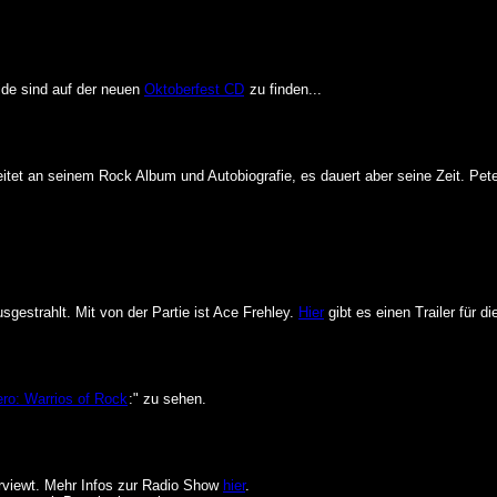
eide sind auf der neuen
Oktoberfest CD
zu finden...
tet an seinem Rock Album und Autobiografie, es dauert aber seine Zeit. Peter i
gestrahlt. Mit von der Partie ist Ace Frehley.
Hier
gibt es einen Trailer für d
ero: Warrios of Rock
:" zu sehen.
erviewt. Mehr Infos zur Radio Show
hier
.