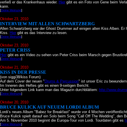
verließ er das Krankenhaus wieder.
Hier
gibt es ein Foto von Gene beim Ver
kann.
[
Deine Meinung
]
Oktober 23
, 2010
INTERVIEW MIT ALLEN SCHWARTZBERG
Allen Schwartzberg war der Ghost Drummer auf einigen alten Kiss Alben. Er ha
Kiss.
Hier
gibt es das Interview zu lesen.
[
Deine Meinung
]
Oktober 23
, 2010
PETER CRISS
Hier
gibt es ein Video zu sehen von Peter Criss beim Marsch gegen Brustkre
[
Deine Meinung
]
Oktober 21
, 2010
KISS IN DER PRESSE
(von siggi38/kiss Forum)
Auf dem Cover der neuen "
Drums & Percussion
" ist unser Eric zu bewundern
Im Inneren des Heftes gibt es einen 9-seitigen Bericht.
Unter folgendem Link kann man das Magazin durchblättern:
http://www.drums
[
Deine Meinung
]
Oktober 20
, 2010
BRUCE KULICK AUF NEUEM LORDI ALBUM
Lordi’s neues Album "Babez for Breakfast" wurde vor 4 Wochen veröffentlicht
Bruce Kulick spielt darauf ein Solo beim Song "Call Off The Wedding", den B
Am 5. November 2010 beginnt die Europa-Tour von Lordi. Tourdaten gibt es
h
[
Deine Meinung
]