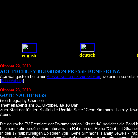
deutsch
english
Oktober 29
, 2010
ACE FREHLEY BEI GIBSON PRESSE-KONFERENZ
Ace war gestern bei einer
Presse-Konferenz von Gibson
, wo eine neue Gibson
[
Deine Meinung
]
Oktober 28
, 2010
GUTE NACHT KISS
(von Biography Channel)
Themenabend am 31. Oktober, ab 18 Uhr
Zum Start der fünften Staffel der Reallife-Serie "Gene Simmons: Family Jew
Abend.
Die deutsche TV-Premiere der Dokumentation "Kissteria" begleitet die Band K
In einem sehr persönlichen Interview im Rahmen der Reihe "Chat mit Shatner
In den 17 halbstündigen Episoden von "Gene Simmons: Family Jewels - Papa
bis hin zu Genes Besuch bei einer Comickonvention, wo er vom eigenen Sohn r