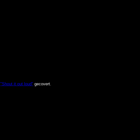
"
"Shout it out loud"
gecovert.