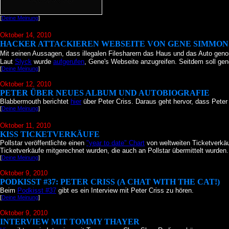
[
Deine Meinung
]
Oktober 14
, 2010
HACKER ATTACKIEREN WEBSEITE VON GENE SIMMON
Mit seinen Aussagen, dass illegalen Filesharern das Haus und das Auto gen
Laut
Slyck
wurde
aufgerufen
, Gene's Webseite anzugreifen. Seitdem soll ge
[
Deine Meinung
]
Oktober 12
, 2010
PETER ÜBER NEUES ALBUM UND AUTOBIOGRAFIE
Blabbermouth berichtet
hier
über Peter Criss. Daraus geht hervor, dass Peter
[
Deine Meinung
]
Oktober 11
, 2010
KISS TICKETVERKÄUFE
Pollstar veröffentlichte einen
"year to date" Chart
von weltweiten Ticketverkäu
Ticketverkäufe mitgerechnet wurden, die auch an Pollstar übermittelt wurden.
[
Deine Meinung
]
Oktober 9
, 2010
PODKISST #37: PETER CRISS (A CHAT WITH THE CAT!)
Beim
Podkisst #37
gibt es ein Interview mit Peter Criss zu hören.
[
Deine Meinung
]
Oktober 9
, 2010
INTERVIEW MIT TOMMY THAYER