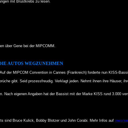
rungen mit Brustkrebs zu lesen.
ten über Gene bei der MIPCOMM.
D DIE AUTOS WEGZUNEHMEN
her. Auf der MIPCOM Convention in Cannes (Frankreich) forderte nun KISS-Bas
inbrüche gibt. Seid prozessfreudig. Verklagt jeden. Nehmt ihnen ihre Häuser, i
 Nach eigenen Angaben hat der Bassist mit der Marke KISS rund 3.000 vers
sts sind Bruce Kulick, Bobby Blotzer und John Corabi. Mehr Infos auf
www.kre