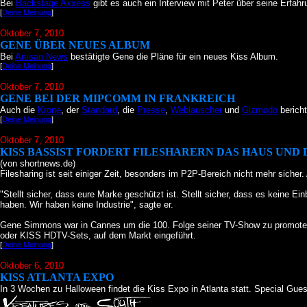
Bei
Backstage Axxess
gibt es auch ein Interview mit Peter über seine Erfah
[
Deine Meinung
]
Oktober 7
, 2010
GENE ÜBER NEUES ALBUM
Bei
Artisan News
bestätigte Gene die Pläne für ein neues Kiss Album.
[
Deine Meinung
]
Oktober 7
, 2010
GENE BEI DER MIPCOMM IN FRANKREICH
Auch die
Krone
, der
Standard
, die
Presse
,
Weblauscher
und
Gizmodo
berich
[
Deine Meinung
]
Oktober 7
, 2010
KISS BASSIST FORDERT FILESHARERN DAS HAUS UN
(von shortnews.de)
Filesharing ist seit einiger Zeit, besonders im P2P-Bereich nicht mehr sic
"Stellt sicher, dass eure Marke geschützt ist. Stellt sicher, dass es keine E
haben. Wir haben keine Industrie", sagte er.
Gene Simmons war in Cannes um die 100. Folge seiner TV-Show zu promoten.
oder KISS HDTV-Sets, auf dem Markt eingeführt.
[
Deine Meinung
]
Oktober 6
, 2010
KISS ATLANTA EXPO
In 3 Wochen zu Halloween findet die Kiss Expo in Atlanta statt. Special Gue