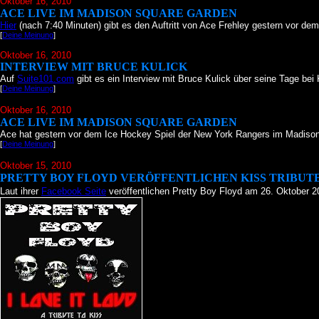
Oktober 16
, 2010
ACE LIVE IM MADISON SQUARE GARDEN
Hier
(nach 7:40 Minuten) gibt es den Auftritt von Ace Frehley gestern vor 
[
Deine Meinung
]
Oktober 16
, 2010
INTERVIEW MIT BRUCE KULICK
Auf
Suite101.com
gibt es ein Interview mit Bruce Kulick über seine Tage bei 
[
Deine Meinung
]
Oktober 16
, 2010
ACE LIVE IM MADISON SQUARE GARDEN
Ace hat gestern vor dem Ice Hockey Spiel der New York Rangers im Madiso
[
Deine Meinung
]
Oktober 15
, 2010
PRETTY BOY FLOYD VERÖFFENTLICHEN KISS TRIBUT
Laut ihrer
Facebook Seite
veröffentlichen Pretty Boy Floyd am 26. Oktober 20