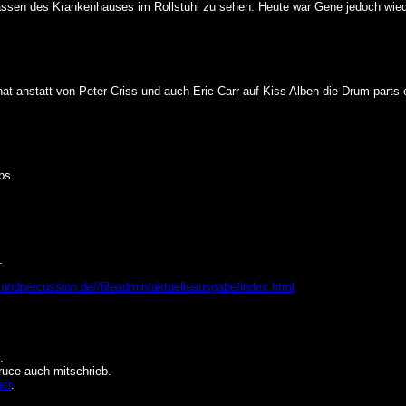
lassen des Krankenhauses im Rollstuhl zu sehen. Heute war Gene jedoch wi
t anstatt von Peter Criss und auch Eric Carr auf Kiss Alben die Drum-parts ei
bs.
.
undpercussion.de//fileadmin/aktuelleausgabe/index.html
.
ruce auch mitschrieb.
ier
.