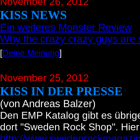
November 26, 2012
KISS NEWS
Ein weiteres Monster Review
Why the crazy crazy guys are s
[
Deine Meinung
]
November 25, 2012
KISS IN DER PRESSE
(von Andreas Balzer)
Den EMP Katalog gibt es übrig
dort "Sweden Rock Shop". Hier
http://www.swedenrockmagazi