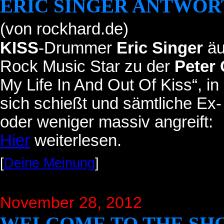
ERIC SINGER ANTWOR
(von rockhard.de)
KISS
-Drummer
Eric Singer
äu
Rock Music Star zu der
Peter 
My Life In And Out Of Kiss“, i
sich schießt und sämtliche Ex
oder weniger massiv angreift:
Hier
weiterlesen.
[
Deine Meinung
]
November 28, 2012
WELCOME TO THE SH