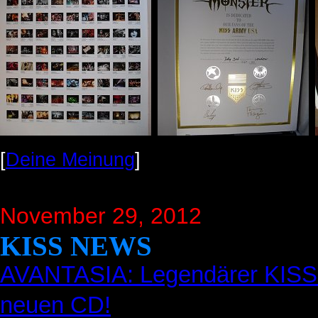
[
Deine Meinung
]
November 29, 2012
KISS NEWS
AVANTASIA: Legendärer KISS-Gi
neuen CD!