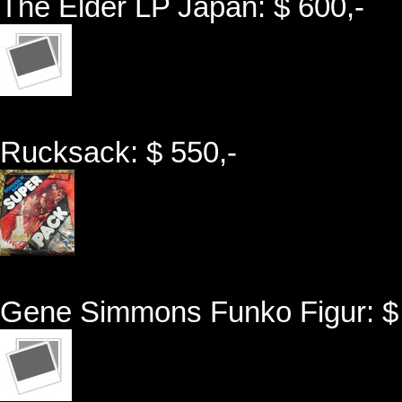
The Elder LP Japan: $ 600,-
Rucksack: $ 550,-
Gene Simmons Funko Figur: $ 