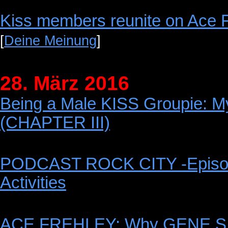
Kiss members reunite on Ace F
[
Deine Meinung
]
28. März 2016
Being a Male KISS Groupie: My
(CHAPTER III)
PODCAST ROCK CITY -Episode 
Activities
ACE FREHLEY: Why GENE SI