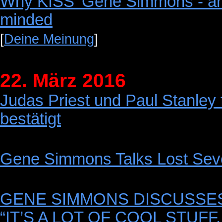
Why KISS' Gene Simmons - and 
minded
[
Deine Meinung
]
22. März 2016
Judas Priest und Paul Stanley
bestätigt
Gene Simmons Talks Lost Sev
GENE SIMMONS DISCUSSES 
“IT’S A LOT OF COOL STUF