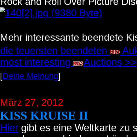
Rock and Roll Over Picture Disc
Mehr interessante beendete Kis
die teuersten beendeten
Auk
most interesting
Auctions >>
[
Deine Meinung
]
März 27, 2012
KISS KRUISE II
Hier
gibt es eine Weltkarte zu 