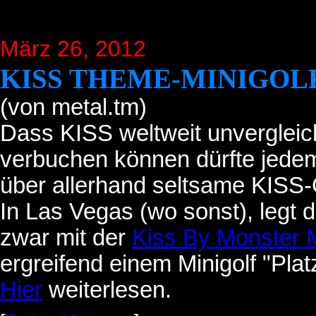
März 26, 2012
KISS THEME-MINIGOLF
(von metal.tm)
Dass KISS weltweit unvergleic
verbuchen können dürfte jedem
über allerhand seltsame KISS-G
In Las Vegas (wo sonst), legt 
zwar mit der
Kiss By Monster M
ergreifend einem Minigolf "Pl
Hier
weiterlesen.