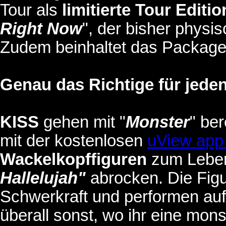
Tour als
limitierte Tour Editi
Right Now
", der bisher physis
Zudem beinhaltet das Package
Genau das Richtige für jede
KISS
gehen mit "
Monster
" be
mit der kostenlosen
uView ap
Wackelkopffiguren
zum Leben
Hallelujah"
abrocken. Die Fig
Schwerkraft und performen au
überall sonst, wo ihr eine mons