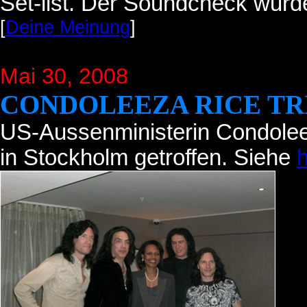
Set-list. Der Soundcheck wurd
[
Deine Meinung
]
Mai 30, 2008
CONDOLEEZA RICE TRI
US-Aussenministerin
Condoleez
in Stockholm getroffen. Siehe
h