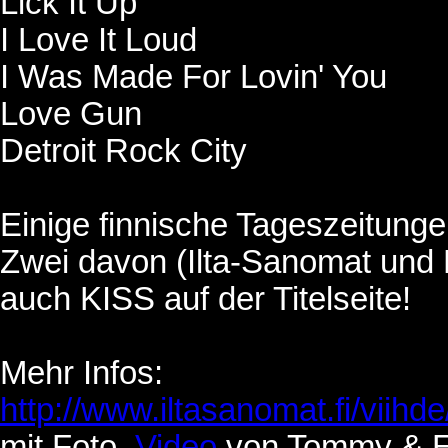
Lick It Up
I Love It Loud
I Was Made For Lovin' You
Love Gun
Detroit Rock City
Einige finnische Tageszeitunge
Zwei davon (Ilta-Sanomat und 
auch KISS auf der Titelseite!
Mehr Infos:
http://www.iltasanomat.fi/viih
mit Foto,
Video
von Tommy & E