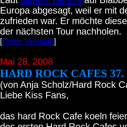
Laut
diesem Bericht
auf Blabbe
Europa abgesagt, weil er mit d
zufrieden war. Er möchte dies
der nächsten Tour nachholen.
[
Deine Meinung
]
Mai 28, 2008
HARD ROCK CAFES 37
(von Anja Scholz/Hard Rock C
Liebe Kiss Fans,
das hard Rock Cafe koeln feie
des ersten Hard Rock Cafes v