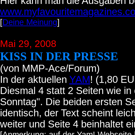
Hier kann man die Ausgaben be
www.myfavouritemagazines.co
[
Deine Meinung
]
Mai 29, 2008
KISS IN DER PRESSE
(von MMP-Ace/Forum)
In der aktuellen
YAM
! (1,80 EU
Diesmal 4 statt 2 Seiten wie in
Sonntag". Die beiden ersten Se
identisch, der Text scheint leic
weiter und Seite 4 beinhaltet e
[Anmerkung: auf der Yam! Webseite