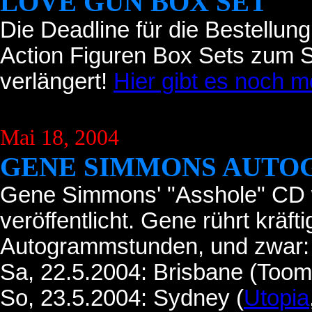
LOVE GUN BOX SET
Die Deadline für die Bestellu
Action Figuren Box Sets zum S
verlängert!
Hier gibt es noch m
Mai 18, 2004
GENE SIMMONS AUT
Gene Simmons' "Asshole" CD w
veröffentlicht. Gene rührt kräf
Autogrammstunden, und zwar:
Sa, 22.5.2004: Brisbane (Toom
So, 23.5.2004: Sydney (
Utopia