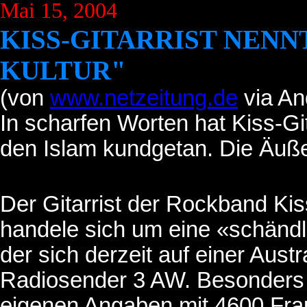
Mai 15, 2004
KISS-GITARRIST NEN
KULTUR"
(von
www.netzeitung.de
via An
In scharfen Worten hat Kiss-G
den Islam kundgetan. Die Äuß
Der Gitarrist der Rockband Kiss
handele sich um eine «schändl
der sich derzeit auf einer Aust
Radiosender 3 AW. Besonders m
eigenen Angaben mit 4600 Fra