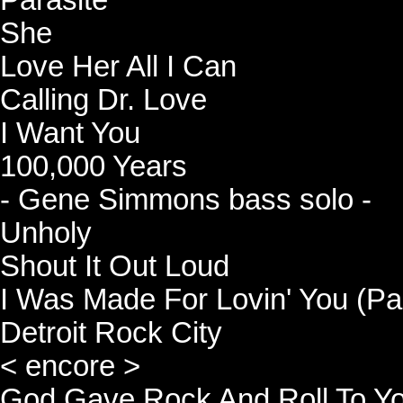
Parasite
She
Love Her All I Can
Calling Dr. Love
I Want You
100,000 Years
- Gene Simmons bass solo -
Unholy
Shout It Out Loud
I Was Made For Lovin' You (Pau
Detroit Rock City
< encore >
God Gave Rock And Roll To Yo