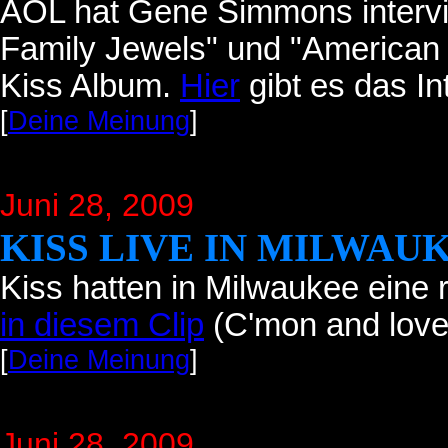
AOL hat Gene Simmons intervi
Family Jewels" und "American I
Kiss Album.
Hier
gibt es das In
[
Deine Meinung
]
Juni 28
, 2009
KISS LIVE IN MILWAU
Kiss hatten in Milwaukee eine
in diesem Clip
(C'mon and love
[
Deine Meinung
]
Juni 28
, 2009