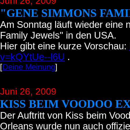
Juni 26
, 2009
"GENE SIMMONS FAMI
Am Sonntag läuft wieder eine
Family Jewels" in den USA.
Hier gibt eine kurze Vorschau:
v=kQYtUe--l6U
.
[
Deine Meinung
]
Juni 26
, 2009
KISS BEIM VOODOO EX
Der Auftritt von Kiss beim Voo
Orleans wurde nun auch offiziel