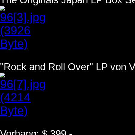
The Originals Japan LP Box Se
"Rock and Roll Over" LP von V
Vorhang: $ 399,-