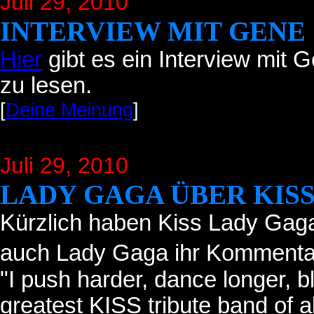
Juli 29
, 2010
INTERVIEW MIT GENE
Hier
gibt es ein Interview mit 
zu lesen.
[
Deine Meinung
]
Juli 29
, 2010
LADY GAGA ÜBER KIS
Kürzlich haben Kiss Lady Gaga 
auch Lady Gaga ihr Kommentar
"
I push harder, dance longer, bl
greatest KISS tribute band of al