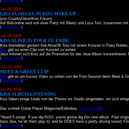
[
Deine Meinung
]
Juli 29
, 2009
GIULIA SIEGEL IN KISS MAKE-UP
(von CountryGene/Kiss Forum)
Auf Bild-online wird von einer Party mit Ribery und Luca Toni, zusammen mit 
[
Deine Meinung
]
Juli 29
, 2009
KISS ALIVE/35 TOUR ZU ENDE
Kiss beendeten gestern ihre Alive/35 Tour mit einem Konzert in Paso Robles,
Hier
gibt es einen Clip vom Konzert zu sehen.
Jetzt können sich Kiss auf die Promotion für das neue Album konzentrieren. 
[
Deine Meinung
]
Juli 29
, 2009
MEET & GREET CLIP
Hier
gibt es ein kurzes Video zu sehen von der Foto-Session beim Meet & Gre
[
Deine Meinung
]
Juli 29
, 2009
KISS ALBUM LISTENING
Kiss haben einige Leute von der Presse ins Studio eingeladen, um sich ein
Das schrieb Guitar Player Magazine/Editorboy
auf Facebook
:
"Heard 5 songs. If you dig KISS, you're gonna dig this new album. Paul sings 
bass idea, he let them play it), and he DOES have a pretty driving sound. Fi
[
Deine Meinung
]