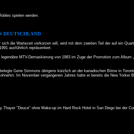
 Robles spielen werden.
 IN DEUTSCHLAND
ch die Wartezeit verkürzen will, wird mit dem zweiten Teil der auf ein Quart
1991 ausführlich repräsentiert.
 legendäre MTV-Demaskierung von 1983 im Zuge der Promotion zum Album „Lick
legte Gene Simmons übrigens kürzlich an der kanadischen Börse in Toronto, di
 er ohnehin: Im November vergangenen Jahres hatte er bereits die New Yorker B
y Thayer "Deuce" ohne Make-up im Hard Rock Hotel in San Diego bei der Co