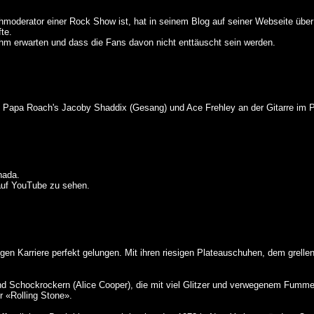
sehmoderator einer Rock Show ist, hat in seinem Blog auf seiner Webseite ü
te.
 ihm erwarten und dass die Fans davon nicht enttäuscht sein werden.
und Papa Roach's Jacoby Shaddix (Gesang) und Ace Frehley an der Gitarre im 
nada.
uf YouTube zu sehen.
hrigen Karriere perfekt gelungen. Mit ihren riesigen Plateauschuhen, dem gre
nd Schockrockern (Alice Cooper), die mit viel Glitzer und verwegenem Fumme
er «Rolling Stone».