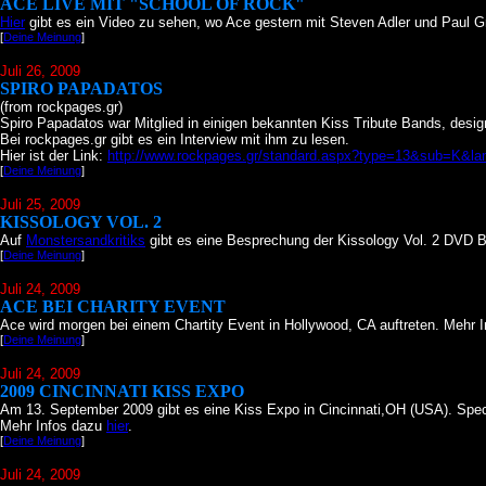
ACE LIVE MIT "SCHOOL OF ROCK"
Hier
gibt es ein Video zu sehen, wo Ace gestern mit Steven Adler und Paul Gr
[
Deine Meinung
]
Juli 26
, 2009
SPIRO PAPADATOS
(from rockpages.gr)
Spiro Papadatos war Mitglied in einigen bekannten Kiss Tribute Bands, designe
Bei rockpages.gr gibt es ein Interview mit ihm zu lesen.
Hier ist der Link:
http://www.rockpages.gr/standard.aspx?type=13&sub=K&l
[
Deine Meinung
]
Juli 25
, 2009
KISSOLOGY VOL. 2
Auf
Monstersandkritiks
gibt es eine Besprechung der Kissology Vol. 2 DVD B
[
Deine Meinung
]
Juli 24
, 2009
ACE BEI CHARITY EVENT
Ace wird morgen bei einem Chartity Event in Hollywood, CA auftreten. Mehr 
[
Deine Meinung
]
Juli 24
, 2009
2009 CINCINNATI KISS EXPO
Am 13. September 2009 gibt es eine Kiss Expo in Cincinnati,OH (USA). Speci
Mehr Infos dazu
hier
.
[
Deine Meinung
]
Juli 24
, 2009