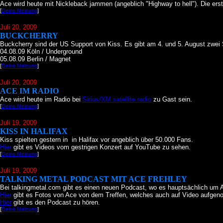
Ace wird heute mit Nickleback jammen (angeblich "Highway to hell"). Die ers
[
Deine Meinung
]
Juli 20
, 2009
BUCKCHERRY
Buckcherry sind der US Support von Kiss. Es gibt am 4. und 5. August zwei
04.08.09 Köln / Underground
05.08.09 Berlin / Magnet
[
Deine Meinung
]
Juli 20
, 2009
ACE IM RADIO
Ace wird heute im Radio bei
Sirius/XM satellite radio
zu Gast sein.
[
Deine Meinung
]
Juli 19
, 2009
KISS IN HALIFAX
Kiss spielten gestern in in Halifax vor angeblich über 50.000 Fans.
Hier
gibt es Videos vom gestrigen Konzert auf YouTube zu sehen.
[
Deine Meinung
]
Juli 19
, 2009
TALKING METAL PODCAST MIT ACE FREHLEY
Bei talkingmetal.com gibt es einen neuen Podcast, wo es hauptsächlich um 
Hier
gibt es Fotos von Ace von dem Treffen, welches auch auf Video aufge
Hier
gibt es den Podcast zu hören.
[
Deine Meinung
]