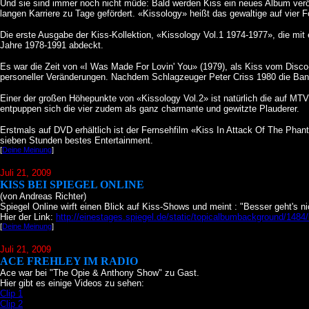
Und sie sind immer noch nicht müde: Bald werden Kiss ein neues Album veröff
langen Karriere zu Tage gefördert. «Kissology» heißt das gewaltige auf vier Fo
Die erste Ausgabe der Kiss-Kollektion, «Kissology Vol.1 1974-1977», die mit e
Jahre 1978-1991 abdeckt.
Es war die Zeit von «I Was Made For Lovin' You» (1979), als Kiss vom Disco
personeller Veränderungen. Nachdem Schlagzeuger Peter Criss 1980 die Band v
Einer der großen Höhepunkte von «Kissology Vol.2» ist natürlich die auf MTV 
entpuppen sich die vier zudem als ganz charmante und gewitzte Plauderer.
Erstmals auf DVD erhältlich ist der Fernsehfilm «Kiss In Attack Of The Phan
sieben Stunden bestes Entertainment.
[
Deine Meinung
]
Juli 21
, 2009
KISS BEI SPIEGEL ONLINE
(von Andreas Richter)
Spiegel Online wirft einen Blick auf Kiss-Shows und meint : "Besser geht's ni
Hier der Link:
http://einestages.spiegel.de/static/topicalbumbackground/148
[
Deine Meinung
]
Juli 21
, 2009
ACE FREHLEY IM RADIO
Ace war bei "The Opie & Anthony Show" zu Gast.
Hier gibt es einige Videos zu sehen:
Clip 1
Clip 2