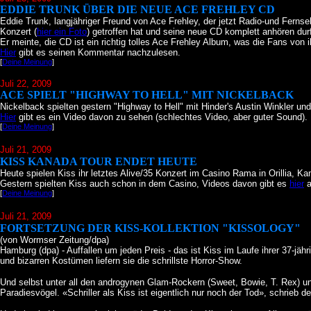
EDDIE TRUNK ÜBER DIE NEUE ACE FREHLEY CD
Eddie Trunk, langjähriger Freund von Ace Frehley, der jetzt Radio-und Fern
Konzert (
hier ein Foto
) getroffen hat und seine neue CD komplett anhören durf
Er meinte, die CD ist ein richtig tolles Ace Frehley Album, was die Fans von
Hier
gibt es seinen Kommentar nachzulesen.
[
Deine Meinung
]
Juli 22
, 2009
ACE SPIELT "HIGHWAY TO HELL" MIT NICKELBACK
Nickelback spielten gestern "Highway to Hell" mit Hinder's Austin Winkler 
Hier
gibt es ein Video davon zu sehen (schlechtes Video, aber guter Sound).
[
Deine Meinung
]
Juli 21
, 2009
KISS KANADA TOUR ENDET HEUTE
Heute spielen Kiss ihr letztes Alive/35 Konzert im Casino Rama in Orillia, Ka
Gestern spielten Kiss auch schon in dem Casino, Videos davon gibt es
hier
a
[
Deine Meinung
]
Juli 21
, 2009
FORTSETZUNG DER KISS-KOLLEKTION "KISSOLOGY"
(von Wormser Zeitung/dpa)
Hamburg (dpa) - Auffallen um jeden Preis - das ist Kiss im Laufe ihrer 37-jä
und bizarren Kostümen liefern sie die schrillste Horror-Show.
Und selbst unter all den androgynen Glam-Rockern (Sweet, Bowie, T. Rex) u
Paradiesvögel. «Schriller als Kiss ist eigentlich nur noch der Tod», schrieb d