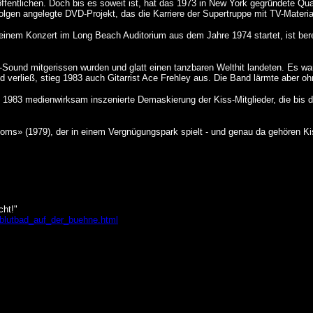
entlichen. Doch bis es soweit ist, hat das 1973 in New York gegründete Quart
lgen angelegte DVD-Projekt, das die Karriere der Supertruppe mit TV-Material, 
inem Konzert im Long Beach Auditorium aus dem Jahre 1974 startet, ist bereits 
-Sound mitgerissen wurden und glatt einen tanzbaren Welthit landeten. Es wa
erließ, stieg 1983 auch Gitarrist Ace Frehley aus. Die Band lärmte aber ohn
1983 medienwirksam inszenierte Demaskierung der Kiss-Mitglieder, die bis dah
toms» (1979), der in einem Vergnügungspark spielt - und genau da gehören Ki
cht!"
4/blutbad_auf_der_buehne.html