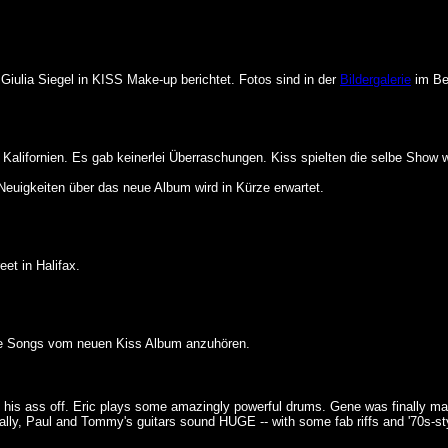
Giulia Siegel in KISS Make-up berichtet. Fotos sind in der
Bildergalerie
im Ber
 Kalifornien. Es gab keinerlei Überraschungen. Kiss spielten die selbe Show 
Neuigkeiten über das neue Album wird in Kürze erwartet.
et in Halifax.
ige Songs vom neuen Kiss Album anzuhören.
his ass off. Eric plays some amazingly powerful drums. Gene was finally made 
nally, Paul and Tommy's guitars sound HUGE -- with some fab riffs and '70s-st