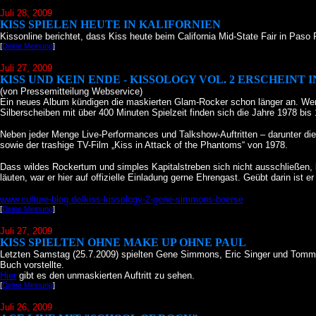
Juli 28
, 2009
KISS SPIELEN HEUTE IN KALIFORNIEN
Kissonline berichtet, dass Kiss heute beim California Mid-State Fair in Paso
[
Deine Meinung
]
Juli 27
, 2009
KISS UND KEIN ENDE - KISSOLOGY VOL. 2 ERSCHEINT
(von Pressemitteilung Webservice)
Ein neues Album kündigen die maskierten Glam-Rocker schon länger an. Wer si
Silberscheiben mit über 400 Minuten Spielzeit finden sich die Jahre 1978 bis 
Neben jeder Menge Live-Performances und Talkshow-Auftritten – darunter die
sowie der trashige TV-Film „Kiss in Attack of the Phantoms“ von 1978.
Dass wildes Rockertum und simples Kapitalstreben sich nicht ausschließen, be
läuten, war er hier auf offizielle Einladung gerne Ehrengast. Geübt darin ist
www.culture-blog.de/kiss-kissology-2-gene-simmons-boerse
[
Deine Meinung
]
Juli 27
, 2009
KISS SPIELTEN OHNE MAKE UP OHNE PAUL
Letzten Samstag (25.7.2009) spielten Gene Simmons, Eric Singer und Tomm
Buch vorstellte.
Hier
gibt es den unmaskierten Auftritt zu sehen.
[
Deine Meinung
]
Juli 26
, 2009