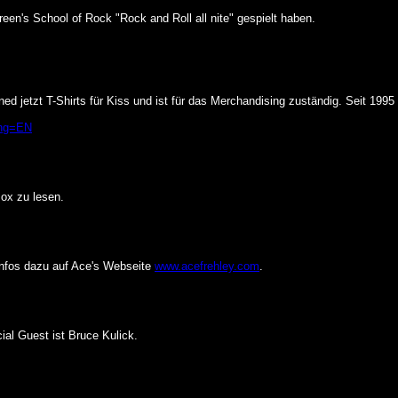
een's School of Rock "Rock and Roll all nite" gespielt haben.
d jetzt T-Shirts für Kiss und ist für das Merchandising zuständig. Seit 1995 a
ang=EN
ox zu lesen.
Infos dazu auf Ace's Webseite
www.acefrehley.com
.
al Guest ist Bruce Kulick.