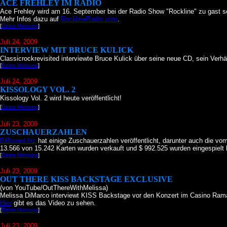
ACE FREHLEY IM RADIO
Ace Frehley wird am 16. September bei der Radio Show "Rockline" zu gast se
Mehr Infos dazu auf
RocklineRadio.com
.
[
Deine Meinung
]
Juli 24
, 2009
INTERVIEW MIT BRUCE KULICK
Classicrockrevisited interviewte Bruce Kulick über seine neue CD, sein Ver
[
Deine Meinung
]
Juli 24
, 2009
KISSOLOGY VOL. 2
Kissology Vol. 2 wird heute veröffentlicht!
[
Deine Meinung
]
Juli 23
, 2009
ZUSCHAUERZAHLEN
Billboard.biz
hat einige Zuschauerzahlen veröffentlicht, darunter auch die vom
13.566 von 15.242 Karten wurden verkauft und $ 992.525 wurden eingespielt 
[
Deine Meinung
]
Juli 23
, 2009
OUT THERE KISS BACKSTAGE EXCLUSIVE
(von YouTube/OutThereWithMelissa)
Melissa DiMarco interviewt KISS Backstage vor den Konzert im Casino Rama 
Hier
gibt es das Video zu sehen.
[
Deine Meinung
]
Juli 23
, 2009