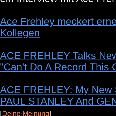
Ace Frehley meckert erne
Kollegen
ACE FREHLEY Talks New
"Can't Do A Record This 
ACE FREHLEY: My New So
PAUL STANLEY And GE
[
Deine Meinung
]