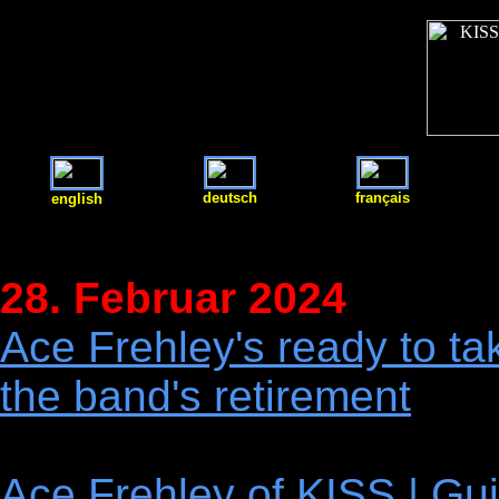
deutsch
français
english
28. Februar 2024
Ace Frehley's ready to ta
the band's retirement
Ace Frehley of KISS | Gu