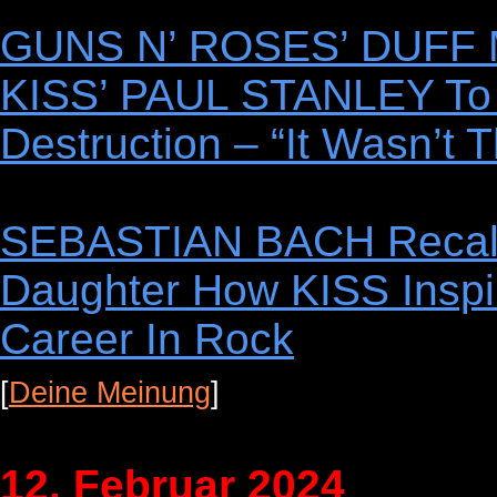
GUNS N’ ROSES’ DUFF 
KISS’ PAUL STANLEY To 
Destruction – “It Wasn’t T
SEBASTIAN BACH Recall
Daughter How KISS Insp
Career In Rock
[
Deine Meinung
]
12. Februar 2024