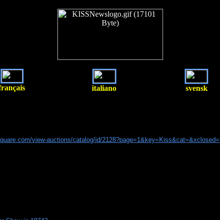
français
italiano
svensk
idsquare.com/view-auctions/catalog/id/2128?page=1&key=Kiss&cat=&xclosed