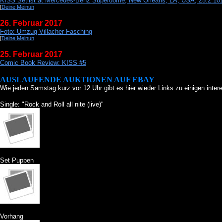
KISS Setlist at Mercedes-Benz Superdome, New Orleans, LA, USA, 25.2.10
[
Deine Meinun
26. Februar 2017
Foto: Umzug Villacher Fasching
[
Deine Meinun
25. Februar 2017
Comic Book Review: KISS #5
AUSLAUFENDE AUKTIONEN AUF EBAY
Wie jeden Samstag kurz vor 12 Uhr gibt es hier wieder Links zu einigen inte
Single: "Rock and Roll all nite (live)"
Set Puppen
Vorhang