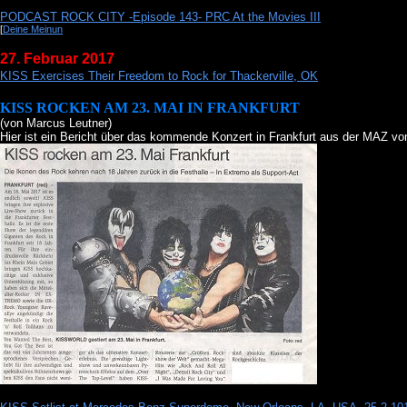
PODCAST ROCK CITY -Episode 143- PRC At the Movies III
[
Deine Meinun
27. Februar 2017
KISS Exercises Their Freedom to Rock for Thackerville, OK
KISS ROCKEN AM 23. MAI IN FRANKFURT
(von Marcus Leutner)
Hier ist ein Bericht über das kommende Konzert in Frankfurt aus der MAZ vo