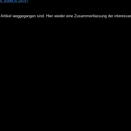
r Show in 1974?
Y
rtikel weggegangen sind. Hier wieder eine Zusammenfassung der interessa