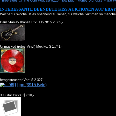
Three sides Of The Coin Podcast #218: How Much Money Did KISS Make Pe
INTERESSANTE BEENDETE KISS AUKTIONEN AUF EBA
Woche für Woche ist es spannend zu sehen, für welche Summen so manche A
Paul Stanley Ibanez PS10 1978: $ 2.385,-
Unmasked (rotes Vinyl) Mexiko: $ 1.741,-
ferngesteuerter Van: $ 2.327,-
3 Guitar Picks: $ 810,-