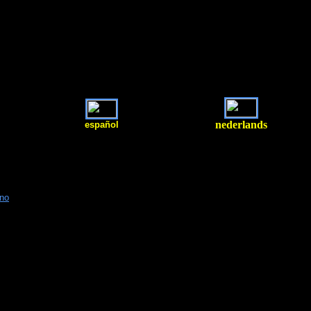
nederlands
español
=no