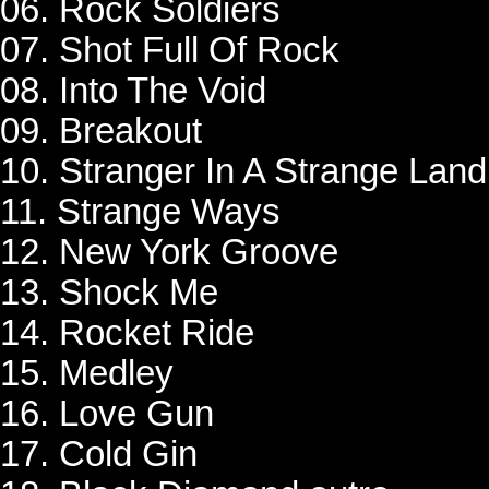
06. Rock Soldiers
07. Shot Full Of Rock
08. Into The Void
09. Breakout
10. Stranger In A Strange Land
11. Strange Ways
12. New York Groove
13. Shock Me
14. Rocket Ride
15. Medley
16. Love Gun
17. Cold Gin