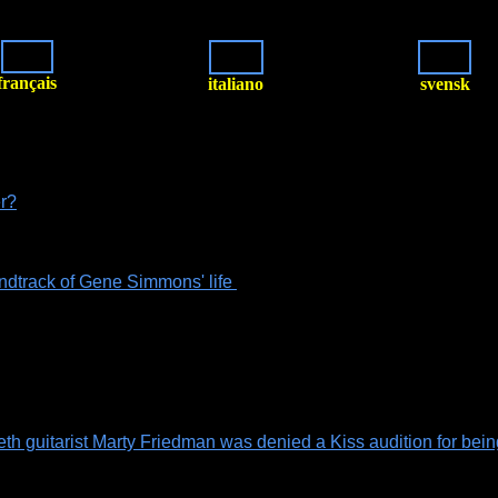
français
italiano
svensk
er?
undtrack of Gene Simmons' life
deth guitarist Marty Friedman was denied a Kiss audition for bein