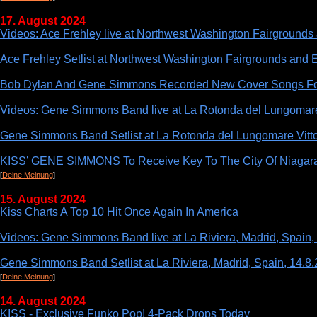
17. August 2024
Videos: Ace Frehley live at Northwest Washington Fairgrounds
Ace Frehley Setlist at Northwest Washington Fairgrounds and 
Bob Dylan And Gene Simmons Recorded New Cover Songs For
Videos: Gene Simmons Band live at La Rotonda del Lungomare Vi
Gene Simmons Band Setlist at La Rotonda del Lungomare Vittori
KISS’ GENE SIMMONS To Receive Key To The City Of Niagara
[
Deine Meinung
]
15. August 2024
Kiss Charts A Top 10 Hit Once Again In America
Videos: Gene Simmons Band live at La Riviera, Madrid, Spain,
Gene Simmons Band Setlist at La Riviera, Madrid, Spain, 14.8
[
Deine Meinung
]
14. August 2024
KISS - Exclusive Funko Pop! 4-Pack Drops Today