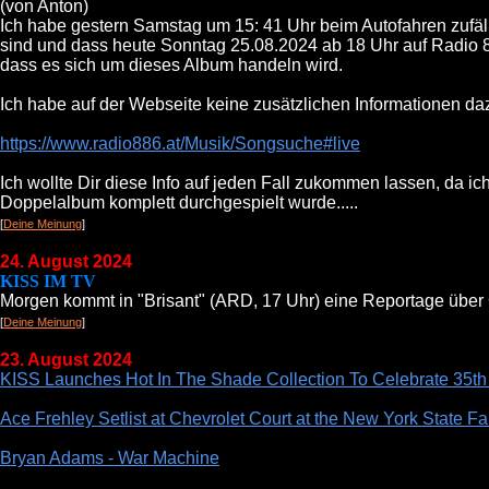
(von Anton)
Ich habe gestern Samstag um 15: 41 Uhr beim Autofahren zufäl
sind und dass heute Sonntag 25.08.2024 ab 18 Uhr auf Radio 88.
dass es sich um dieses Album handeln wird.
Ich habe auf der Webseite keine zusätzlichen Informationen da
https://www.radio886.at/Musik/Songsuche#live
Ich wollte Dir diese Info auf jeden Fall zukommen lassen, da i
Doppelalbum komplett durchgespielt wurde.....
[
Deine Meinung
]
24. August 2024
KISS IM TV
Morgen kommt in "Brisant" (ARD, 17 Uhr) eine Reportage übe
[
Deine Meinung
]
23. August 2024
KISS Launches Hot In The Shade Collection To Celebrate 35th
Ace Frehley Setlist at Chevrolet Court at the New York State F
Bryan Adams - War Machine