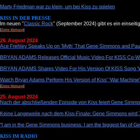
Marty Friedman war zu klein, um bei Kiss zu spielen
KISS IN DER PRESSE
Im neuen "
Classic Rock
" (September 2024) gibt es ein einsei
[
Deine Meinung
]
26. August 2024
Ace Frehley Speaks Up on 'Myth' That Gene Simmons and Paul 
BRYAN ADAMS Releases Official Music Video For KISS Co-Wr
BRYAN ADAMS Shares Video For His Version Of KISS Song '
Watch Bryan Adams Perform His Version of Kiss’ ‘War Machine
[
Deine Meinung
]
25. August 2024
Nach der abschließenden Episode von Kiss feiert Gene Simmon
Keine Langeweile nach dem Kiss-Finale: Gene Simmons wird 
“I am in the Gene Simmons business. I am the biggest fan of 
KISS IM RADIO