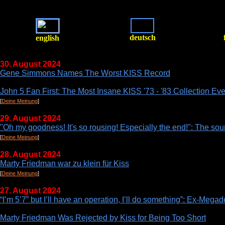
deutsch
english
30. August 2024
Gene Simmons Names The Worst KISS Record
John 5 Fan First: The Most Insane KISS '73 - '83 Collection Ev
[
Deine Meinung
]
29. August 2024
"Oh my goodness! It's so rousing! Especially the end!": The so
[
Deine Meinung
]
28. August 2024
Marty Friedman war zu klein für Kiss
[
Deine Meinung
]
27. August 2024
“I’m 5’7” but I’ll have an operation, I’ll do something”: Ex-Mega
Marty Friedman Was Rejected by Kiss for Being Too Short