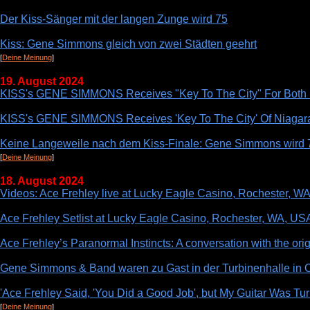
Der Kiss-Sänger mit der langen Zunge wird 75
Kiss: Gene Simmons gleich von zwei Städten geehrt
[
Deine Meinung
]
19. August 2024
KISS's GENE SIMMONS Receives "Key To The City" For Both N
KISS's GENE SIMMONS Receives 'Key To The City' Of Niagara
Keine Langeweile nach dem Kiss-Finale: Gene Simmons wird 
[
Deine Meinung
]
18. August 2024
Videos: Ace Frehley live at Lucky Eagle Casino, Rochester, W
Ace Frehley Setlist at Lucky Eagle Casino, Rochester, WA, US
Ace Frehley’s Paranormal Instincts: A conversation with the origi
Gene Simmons & Band waren zu Gast in der Turbinenhalle in
'Ace Frehley Said, 'You Did a Good Job', but My Guitar Was Tu
[
Deine Meinung
]