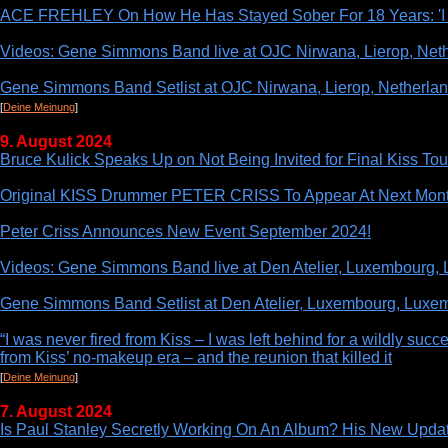
ACE FREHLEY On How He Has Stayed Sober For 18 Years: 'I Li
Videos: Gene Simmons Band live at OJC Nirwana, Lierop, Neth
Gene Simmons Band Setlist at OJC Nirwana, Lierop, Netherlan
[
Deine Meinung
]
9. August 2024
Bruce Kulick Speaks Up on Not Being Invited for Final Kiss To
Original KISS Drummer PETER CRISS To Appear At Next 
Peter Criss Announces New Event September 2024!
Videos: Gene Simmons Band live at Den Atelier, Luxembourg,
Gene Simmons Band Setlist at Den Atelier, Luxembourg, Luxe
“I was never fired from Kiss – I was left behind for a wildly s
from Kiss’ no-makeup era – and the reunion that killed it
[
Deine Meinung
]
7. August 2024
Is Paul Stanley Secretly Working On An Album? His New Upda