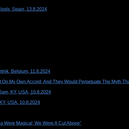
íxols, Spain, 13.8.2024
rijk, Belgium, 11.8.2024
t On My Own Accord, And They Would Perpetuate The Myth Tha
 Dam, KY, USA, 10.8.2024
 KY, USA, 10.8.2024
ra Were Magical; We Were A Cut Above"