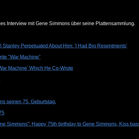
tiges Interview mit Gene Simmons über seine Plattensammlung.
Stanley Perpetuated About Him: 'I Had Big Resentments'
ite "War Machine"
War Machine' Which He Co-Wrote
’
s seinen 75. Geburtstag.
75
Gene Simmons”: Happy 75th birthday to Gene Simmons, Kiss bas