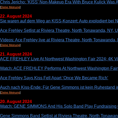
Chris Jericho: ‘KISS’ Non-Makeup Era With Bruce Kulick Was A 
[
Deine Meinung
]
22. August 2024
Sie waren auf dem Weg an KISS-Konzert: Auto explodiert bei N
Ace Frehley Setlist at Riviera Theatre, North Tonawanda, NY, 
Videos: Ace Frehley live at Riviera Theatre, North Tonawanda,
[
Deine Meinung
]
21. August 2024
ACE FREHLEY Live At Northwest Washington Fair 2024; 4K Vi
Watch: ACE FREHLEY Performs At Northwest Washington Fair
Ace Frehley Says Kiss Fell Apart ‘Once We Became Rich’
Auch nach Kiss-Ende: Für Gene Simmons ist kein Ruhestand in
[
Deine Meinung
]
20. August 2024
Watch: GENE SIMMONS And His Solo Band Play Fundraising C
Gene Simmons Band Setlist at Riviera Theatre, North Tonawan