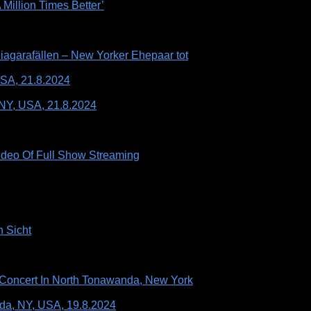
Million Times Better’
iagarafällen – New Yorker Ehepaar tot
USA, 21.8.2024
 NY, USA, 21.8.2024
deo Of Full Show Streaming
 Sicht
oncert In North Tonawanda, New York
da, NY, USA, 19.8.2024