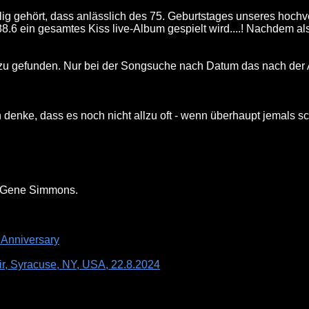
lig gehört, dass anlässlich des 75. Geburtstages unseres hoc
6 ein gesamtes Kiss live-Album gespielt wird....! Nachdem als 
zu gefunden. Nur bei der Songsuche nach Datum das nach der An
ch denke, dass es noch nicht allzu oft - wenn überhaupt jemals
r Gene Simmons.
 Anniversary
air, Syracuse, NY, USA, 22.8.2024