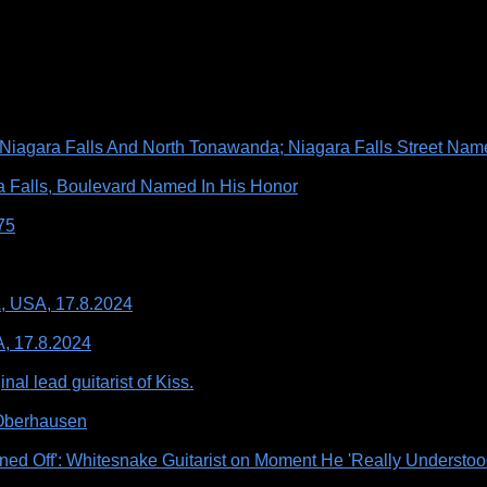
iagara Falls And North Tonawanda; Niagara Falls Street Nam
 Falls, Boulevard Named In His Honor
75
A, USA, 17.8.2024
A, 17.8.2024
nal lead guitarist of Kiss.
 Oberhausen
rned Off': Whitesnake Guitarist on Moment He 'Really Understoo