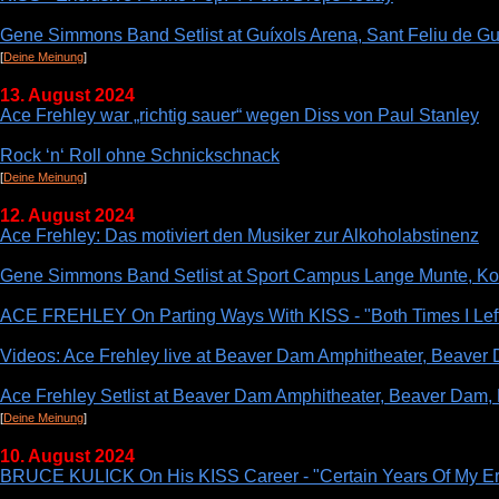
Gene Simmons Band Setlist at Guíxols Arena, Sant Feliu de Gu
[
Deine Meinung
]
13. August 2024
Ace Frehley war „richtig sauer“ wegen Diss von Paul Stanley
Rock ‘n‘ Roll ohne Schnickschnack
[
Deine Meinung
]
12. August 2024
Ace Frehley: Das motiviert den Musiker zur Alkoholabstinenz
Gene Simmons Band Setlist at Sport Campus Lange Munte, Kort
ACE FREHLEY On Parting Ways With KISS - "Both Times I Lef
Videos: Ace Frehley live at Beaver Dam Amphitheater, Beaver
Ace Frehley Setlist at Beaver Dam Amphitheater, Beaver Dam,
[
Deine Meinung
]
10. August 2024
BRUCE KULICK On His KISS Career - "Certain Years Of My E