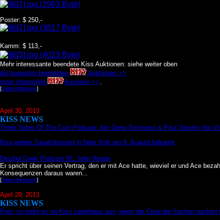
Poster: $ 250,-
Kamm: $ 113,-
Mehr interessante beendete Kiss Auktionen: siehe weiter oben
die teuersten beendeten
Auktionen >>
most interesting
Auctions >>
.
[
Deine Meinung
]
April 30, 2013
KISS NEWS
Three Sides Of The Coin Podcast: Are Gene Simmons & Paul Stanley the Vis
Kiss geben Zusatzkonzert in New York am 9. August bekannt
Decibel Geek Podcast 82: John Regan
Er spricht über seinen Vertrag, den er mit Ace hatte, wieviel er und Ace bez
Konsequenzen daraus waren...
[
Deine Meinung
]
April 29, 2013
KISS NEWS
Foto: so sieht es im Kiss Lagerhaus aus, wenn die Crew die Sachen packen 