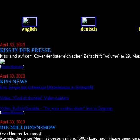
deutsch
english
April 30, 2013
KISS IN DER PRESSE
Kiss sind auf dem Cover der österreichischen Zeitschrift "Volume" (# 29, März
[
Deine Meinung
]
April 30, 2013
KISS NEWS
Eric Singer bei schweizer Uhrenmesse in Grönefeld
Video: "God of thunder" Video-Lektion
Video: Kulick/Corabbi - "Tie your mother down" live in Spanien
[
Deine Meinung
]
April 30, 2013
DIE MILLIONENSHOW
(von Hannes Lenhardt)
Auweia, der junge Mann ist gestern mit nur 500,- Euro nach Hause gegangen, d