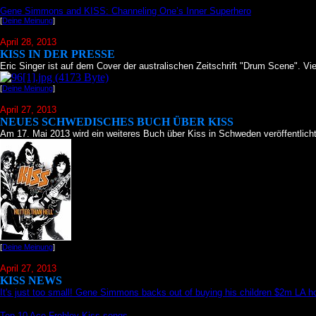
Gene Simmons and KISS: Channeling One’s Inner Superhero
[
Deine Meinung
]
April 28, 2013
KISS IN DER PRESSE
Eric Singer ist auf dem Cover der australischen Zeitschrift "Drum Scene". Vie
[
Deine Meinung
]
April 27, 2013
NEUES SCHWEDISCHES BUCH ÜBER KISS
Am 17. Mai 2013 wird ein weiteres Buch über Kiss in Schweden veröffentlicht
[
Deine Meinung
]
April 27, 2013
KISS NEWS
It's just too small! Gene Simmons backs out of buying his children $2m LA ho
Top 10 Ace Frehley Kiss songs