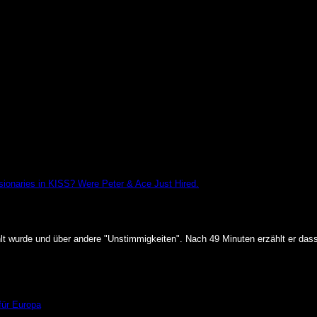
ionaries in KISS? Were Peter & Ace Just Hired.
ahlt wurde und über andere "Unstimmigkeiten". N
ach 49 Minuten erzählt er das
für Europa