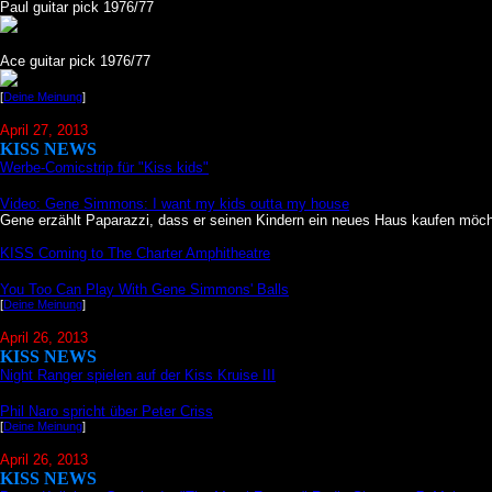
Paul guitar pick 1976/77
Ace guitar pick 1976/77
[
Deine Meinung
]
April 27, 2013
KISS NEWS
Werbe-Comicstrip für "Kiss kids"
Video: Gene Simmons: I want my kids outta my house
Gene erzählt Paparazzi, dass er seinen Kindern ein neues Haus kaufen möch
KISS Coming to The Charter Amphitheatre
You Too Can Play With Gene Simmons' Balls
[
Deine Meinung
]
April 26, 2013
KISS NEWS
Night Ranger spielen auf der Kiss Kruise III
Phil Naro spricht über Peter Criss
[
Deine Meinung
]
April 26, 2013
KISS NEWS